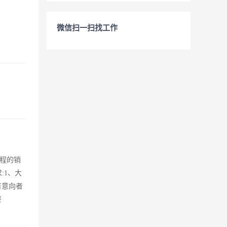
微信扫一扫找工作
程的销
:1、大
有意向者
餐