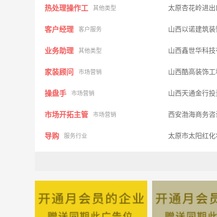
热处理操作工
太原杏花岭进出
其他类型
客户经理
山西以诺建筑装
客户服务
业务助理
山西鑫世华科技
其他类型
家装顾问
山西酷高装饰工
市场营销
操盘手
山西天通金行投
市场营销
市场开拓主管
西安渤海商务咨
市场营销
导购
太原市太阳红化
服务行业
销售助理
太原新佰客企业
其他类型
地质工程师
山西乾通新能源
其他类型
会计
大同新网科技有
财会审计