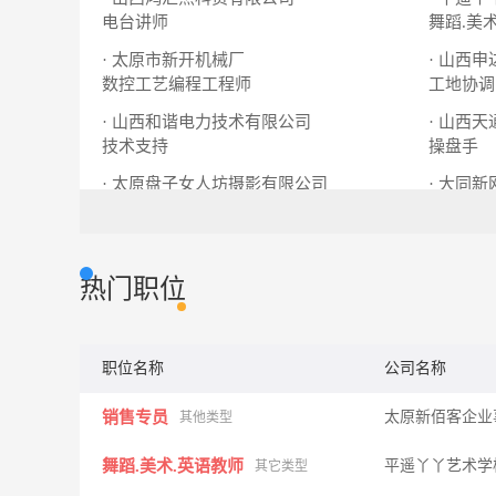
电台讲师
舞蹈.美
· 太原市新开机械厂
· 山西
数控工艺编程工程师
工地协调
· 山西和谐电力技术有限公司
· 山西
技术支持
操盘手
· 太原盘子女人坊摄影有限公司
· 大同
门市顾问
选样师
会计
出
热门职位
职位名称
公司名称
销售专员
太原新佰客企业
其他类型
舞蹈.美术.英语教师
平遥丫丫艺术
其它类型