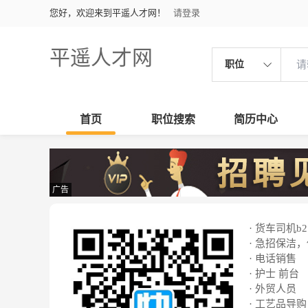
您好，欢迎来到平遥人才网！
请登录
平遥人才网
职位
首页
职位搜索
简历中心
广告
· 货车司机b2
· 急招保洁
· 电话销售
· 护士 前台
· 外贸人员
· 工艺品导购