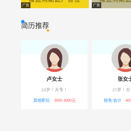
自动化工程师
山西汾西华益实
其他类型
广告
广告
业务员
太原易视明医疗
其他类型
简历推荐
门市顾问
太原盘子女人坊
服务行业
室内设计师
山西酷高装饰工
设计策划
快消品销售人员
山西振东集团
市场营销
技术工程师
山西鑫世华科技
其他类型
卢女士
张女
电销/网销销售
山西以诺建筑装
其他类型
24岁
大专
25岁
大
营销专员
山西智仁科贸有
市场营销
8000元
其他职位
3000-4000元
财务/会计
40