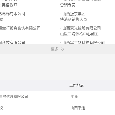
术.英语教师
营销专员
申达电梯有限公司
· 山西振东集团
员
快消品销售人员
天通金行投资咨询有限公司
· 山西慧光控股有限公司
山医二院体检中心副主
新网科技有限公司
· 山西鑫世华科技有限公司
纳
业务助理
技术工程师
更多
工作地点
事务代理有限公司
-平遥
学校
-山西平遥