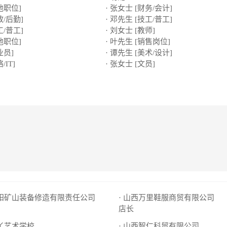
他职位]
· 张女士 [财务/会计]
政/后勤]
· 邓先生 [技工/普工]
工/普工]
· 刘女士 [教师]
他职位]
· 叶先生 [销售岗位]
业员]
· 谭先生 [美术/设计]
/IT]
· 张女士 [文员]
新阳矿山装备修造有限责任公司
· 山西万里鞋服商贸有限公司
店长
丫丫艺术学校
· 山西智仁科贸有限公司